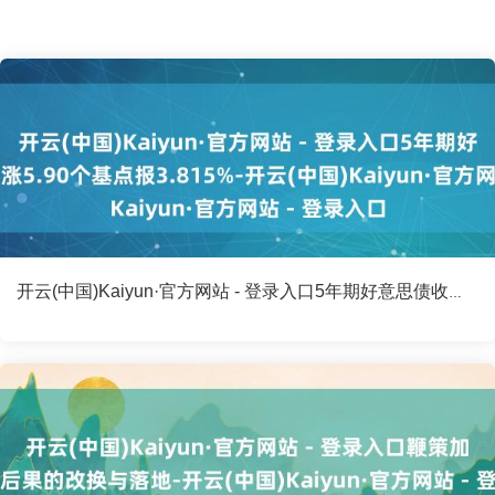
开云(中国)Kaiyun·官方网站 - 登录入口5年期好意思债收益率涨5.90个基点报3.815%-开云(中国)Kaiyun·官方网站 - 登录入口