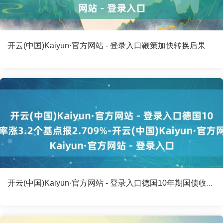
开云(中国)Kaiyun·官方网站 - 登录入口鞭策加快转换后果的改换与落地-开云(中国)Kaiyun·官方网站 - 登录入口
开云(中国)Kaiyun·官方网站 - 登录入口德国10年期国债收益率涨3.2个基点报2.709%-开云(中国)Kaiyun·官方网站 - 登录入口