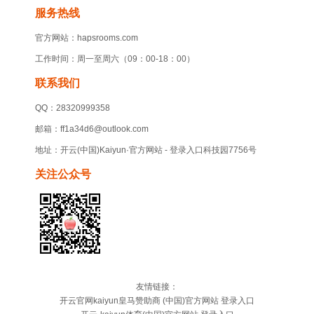
服务热线
官方网站：hapsrooms.com
工作时间：周一至周六（09：00-18：00）
联系我们
QQ：28320999358
邮箱：ff1a34d6@outlook.com
地址：开云(中国)Kaiyun·官方网站 - 登录入口科技园7756号
关注公众号
友情链接：
开云官网kaiyun皇马赞助商 (中国)官方网站 登录入口